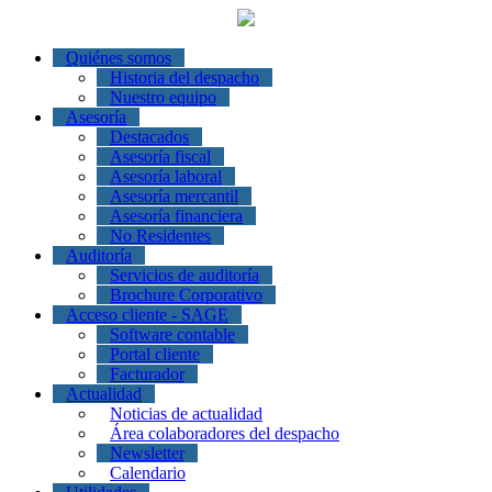
Quiénes somos
Historia del despacho
Nuestro equipo
Asesoría
Destacados
Asesoría fiscal
Asesoría laboral
Asesoría mercantil
Asesoría financiera
No Residentes
Auditoría
Servicios de auditoría
Brochure Corporativo
Acceso cliente - SAGE
Software contable
Portal cliente
Facturador
Actualidad
Noticias de actualidad
Área colaboradores del despacho
Newsletter
Calendario