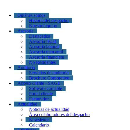
Quiénes somos
Historia del despacho
Nuestro equipo
Asesoría
Destacados
Asesoría fiscal
Asesoría laboral
Asesoría mercantil
Asesoría financiera
No Residentes
Auditoría
Servicios de auditoría
Brochure Corporativo
Acceso cliente - SAGE
Software contable
Portal cliente
Facturador
Actualidad
Noticias de actualidad
Área colaboradores del despacho
Newsletter
Calendario