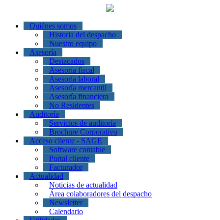
Quiénes somos
Historia del despacho
Nuestro equipo
Asesoría
Destacados
Asesoría fiscal
Asesoría laboral
Asesoría mercantil
Asesoría financiera
No Residentes
Auditoría
Servicios de auditoría
Brochure Corporativo
Acceso cliente - SAGE
Software contable
Portal cliente
Facturador
Actualidad
Noticias de actualidad
Área colaboradores del despacho
Newsletter
Calendario