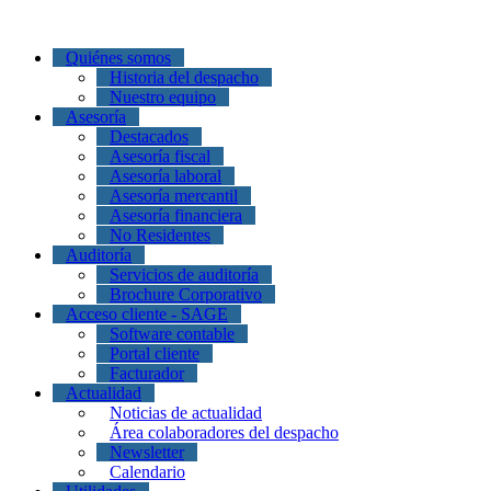
Quiénes somos
Historia del despacho
Nuestro equipo
Asesoría
Destacados
Asesoría fiscal
Asesoría laboral
Asesoría mercantil
Asesoría financiera
No Residentes
Auditoría
Servicios de auditoría
Brochure Corporativo
Acceso cliente - SAGE
Software contable
Portal cliente
Facturador
Actualidad
Noticias de actualidad
Área colaboradores del despacho
Newsletter
Calendario