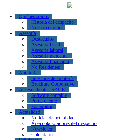
Quiénes somos
Historia del despacho
Nuestro equipo
Asesoría
Destacados
Asesoría fiscal
Asesoría laboral
Asesoría mercantil
Asesoría financiera
No Residentes
Auditoría
Servicios de auditoría
Brochure Corporativo
Acceso cliente - SAGE
Software contable
Portal cliente
Facturador
Actualidad
Noticias de actualidad
Área colaboradores del despacho
Newsletter
Calendario