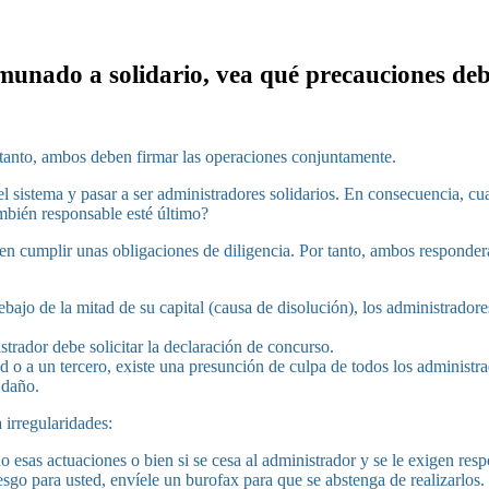
munado a solidario, vea qué precauciones de
anto, ambos deben firmar las operaciones conjuntamente.
 sistema y pasar a ser administradores solidarios. En consecuencia, cual
ambién responsable esté último?
ben cumplir unas obligaciones de diligencia. Por tanto, ambos responder
debajo de la mitad de su capital (causa de disolución), los administrado
trador debe solicitar la declaración de concurso.
ad o a un tercero, existe una presunción de culpa de todos los administr
 daño.
 irregularidades:
 esas actuaciones o bien si se cesa al administrador y se le exigen resp
sgo para usted, envíele un burofax para que se abstenga de realizarlos.