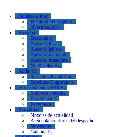
Quiénes somos
Historia del despacho
Nuestro equipo
Asesoría
Destacados
Asesoría fiscal
Asesoría laboral
Asesoría mercantil
Asesoría financiera
No Residentes
Auditoría
Servicios de auditoría
Brochure Corporativo
Acceso cliente - SAGE
Software contable
Portal cliente
Facturador
Actualidad
Noticias de actualidad
Área colaboradores del despacho
Newsletter
Calendario