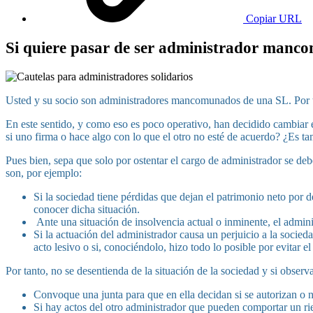
Copiar URL
Si quiere pasar de ser administrador manco
Usted y su socio son administradores mancomunados de una SL. Por t
En este sentido, y como eso es poco operativo, han decidido cambiar el
si uno firma o hace algo con lo que el otro no esté de acuerdo? ¿Es t
Pues bien, sepa que solo por ostentar el cargo de administrador se de
son, por ejemplo:
Si la sociedad tiene pérdidas que dejan el patrimonio neto por 
conocer dicha situación.
Ante una situación de insolvencia actual o inminente, el adminis
Si la actuación del administrador causa un perjuicio a la socied
acto lesivo o si, conociéndolo, hizo todo lo posible por evitar el
Por tanto, no se desentienda de la situación de la sociedad y si observa
Convoque una junta para que en ella decidan si se autorizan o no
Si hay actos del otro administrador que pueden comportar un rie