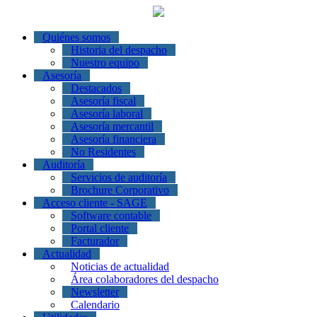
Quiénes somos
Historia del despacho
Nuestro equipo
Asesoría
Destacados
Asesoría fiscal
Asesoría laboral
Asesoría mercantil
Asesoría financiera
No Residentes
Auditoría
Servicios de auditoría
Brochure Corporativo
Acceso cliente - SAGE
Software contable
Portal cliente
Facturador
Actualidad
Noticias de actualidad
Área colaboradores del despacho
Newsletter
Calendario