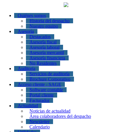
Quiénes somos
Historia del despacho
Nuestro equipo
Asesoría
Destacados
Asesoría fiscal
Asesoría laboral
Asesoría mercantil
Asesoría financiera
No Residentes
Auditoría
Servicios de auditoría
Brochure Corporativo
Acceso cliente - SAGE
Software contable
Portal cliente
Facturador
Actualidad
Noticias de actualidad
Área colaboradores del despacho
Newsletter
Calendario