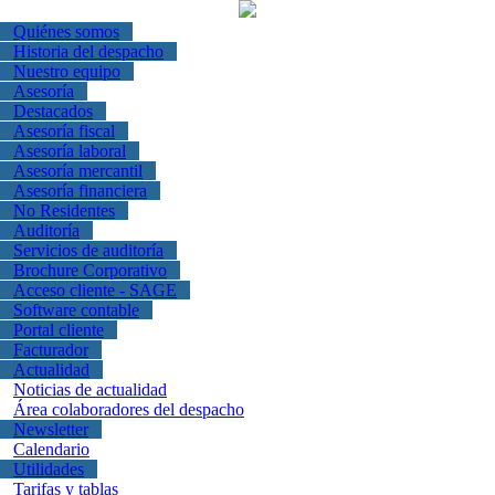
Quiénes somos
Historia del despacho
Nuestro equipo
Asesoría
Destacados
Asesoría fiscal
Asesoría laboral
Asesoría mercantil
Asesoría financiera
No Residentes
Auditoría
Servicios de auditoría
Brochure Corporativo
Acceso cliente - SAGE
Software contable
Portal cliente
Facturador
Actualidad
Noticias de actualidad
Área colaboradores del despacho
Newsletter
Calendario
Utilidades
Tarifas y tablas