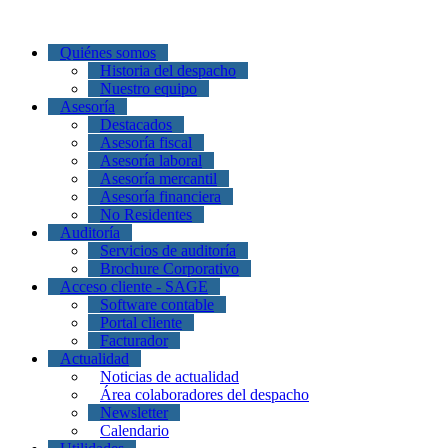
Quiénes somos
Historia del despacho
Nuestro equipo
Asesoría
Destacados
Asesoría fiscal
Asesoría laboral
Asesoría mercantil
Asesoría financiera
No Residentes
Auditoría
Servicios de auditoría
Brochure Corporativo
Acceso cliente - SAGE
Software contable
Portal cliente
Facturador
Actualidad
Noticias de actualidad
Área colaboradores del despacho
Newsletter
Calendario